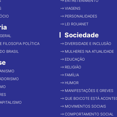
S
ENTRETENIMENTO
S
VIAGENS
ÓCIO
PERSONALIDADES
LEI ROUANET
ria
Sociedade
 GERAL
E FILOSOFIA POLÍTICA
DIVERSIDADE E INCLUSÃO
 DO BRASIL
MULHERES NA ATUALIDADE
EDUCAÇÃO
se
RELIGIÃO
IANISMO
FAMÍLIA
ADORISMO
HUMOR
SMO
MANIFESTAÇÕES E GREVES
RES
QUE BOICOTE ESTÁ ACONTE
APITALISMO
MOVIMENTOS SOCIAIS
COMPORTAMENTO SOCIAL