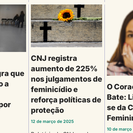
CNJ registra
aumento de 225%
gra que
nos julgamentos de
o a
O Cora
feminicídio e
Bate: 
reforça políticas de
por
se da 
proteção
Femini
12 de março de 2025
10 de março