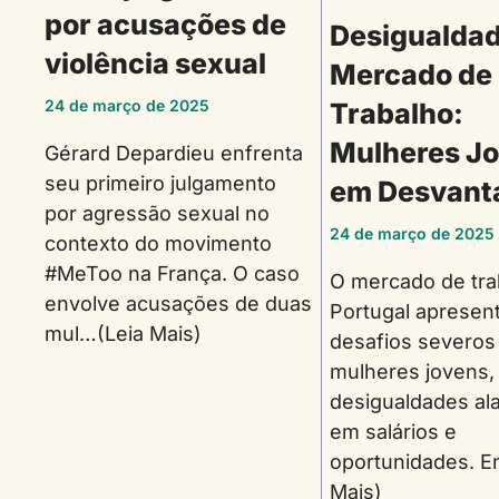
por acusações de
Desigualdad
violência sexual
Mercado de
24 de março de 2025
Trabalho:
Mulheres J
Gérard Depardieu enfrenta
seu primeiro julgamento
em Desvan
por agressão sexual no
24 de março de 2025
contexto do movimento
#MeToo na França. O caso
O mercado de tr
envolve acusações de duas
Portugal apresen
mul…(Leia Mais)
desafios severos
mulheres jovens,
desigualdades al
em salários e
oportunidades. E
Mais)