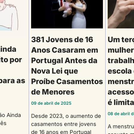
381 Jovens de 16
Um ter
inda
Anos Casaram em
mulher
to por
Portugal Antes da
trabalh
Nova Lei que
escola
para as
Proíbe Casamentos
menstr
de Menores
acesso
é limit
09 de abril de 2025
08 de abril 
ão Ainda
Desde 2023, o aumento de
nês
casamentos entre jovens
A menstr
de 16 anos em Portugal