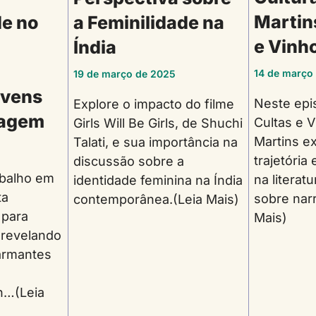
Martin
e no
a Feminilidade na
e Vinh
Índia
14 de março
19 de março de 2025
ovens
Neste epi
Explore o impacto do filme
tagem
Cultas e V
Girls Will Be Girls, de Shuchi
Martins e
Talati, e sua importância na
trajetória
discussão sobre a
abalho em
na literatu
identidade feminina na Índia
ta
sobre nar
contemporânea.(Leia Mais)
 para
Mais)
 revelando
armantes
n…(Leia