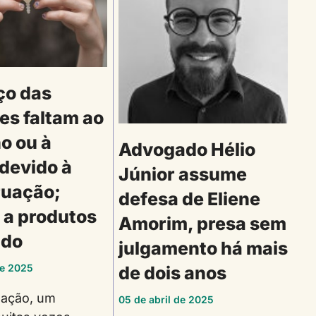
ço das
es faltam ao
o ou à
Advogado Hélio
 devido à
Júnior assume
uação;
defesa de Eliene
 a produtos
Amorim, presa sem
ado
julgamento há mais
de 2025
de dois anos
uação, um
05 de abril de 2025