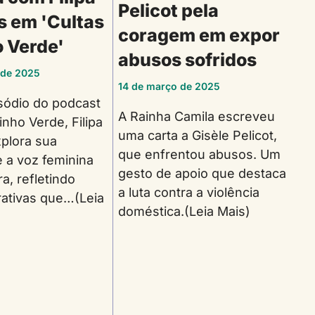
Pelicot pela
s em 'Cultas
coragem em expor
o Verde'
abusos sofridos
 de 2025
14 de março de 2025
sódio do podcast
A Rainha Camila escreveu
inho Verde, Filipa
uma carta a Gisèle Pelicot,
xplora sua
que enfrentou abusos. Um
 e a voz feminina
gesto de apoio que destaca
ra, refletindo
a luta contra a violência
rativas que…(Leia
doméstica.(Leia Mais)