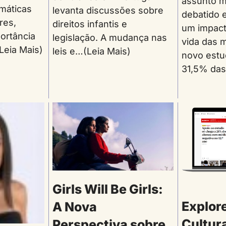
assunto m
umáticas
levanta discussões sobre
debatido e
res,
direitos infantis e
um impacto
ortância
legislação. A mudança nas
vida das 
Leia Mais)
leis e…(Leia Mais)
novo estu
31,5% das
Girls Will Be Girls:
Explore
A Nova
Cultura
Perspectiva sobre