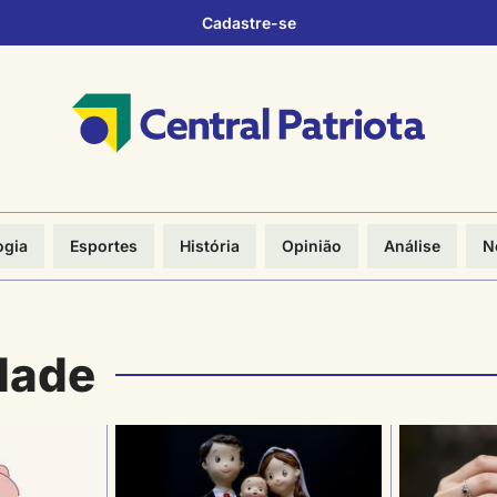
Cadastre-se
ogia
Esportes
História
Opinião
Análise
N
dade