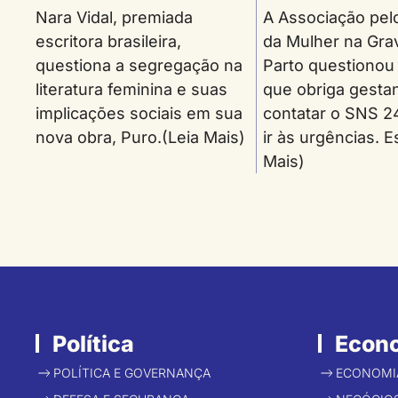
Nara Vidal, premiada
A Associação pelo
escritora brasileira,
da Mulher na Gra
questiona a segregação na
Parto questionou
literatura feminina e suas
que obriga gesta
implicações sociais em sua
contatar o SNS 2
nova obra, Puro.(Leia Mais)
ir às urgências. 
Mais)
Política
Econ
POLÍTICA E GOVERNANÇA
ECONOMI