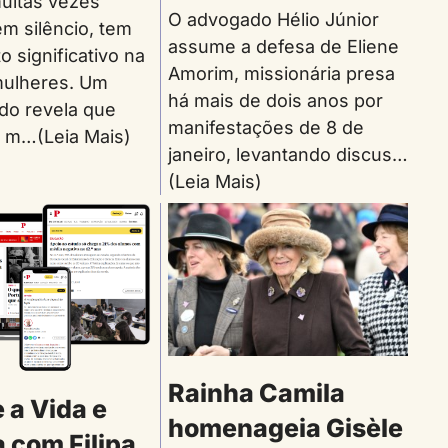
uitas vezes
O advogado Hélio Júnior
m silêncio, tem
assume a defesa de Eliene
 significativo na
Amorim, missionária presa
mulheres. Um
há mais de dois anos por
do revela que
manifestações de 8 de
 m…(Leia Mais)
janeiro, levantando discus…
(Leia Mais)
Rainha Camila
 a Vida e
homenageia Gisèle
 com Filipa