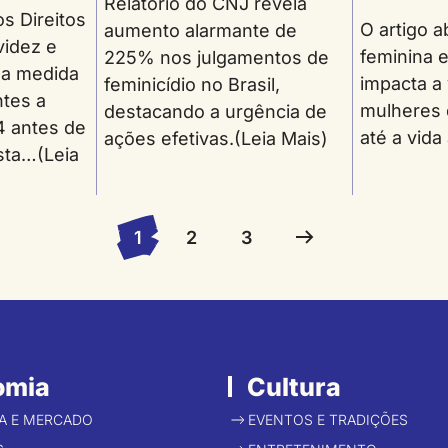
Relatório do CNJ revela
s Direitos
O artigo a
aumento alarmante de
videz e
feminina 
225% nos julgamentos de
 a medida
impacta a 
feminicídio no Brasil,
ntes a
mulheres 
destacando a urgência de
4 antes de
até a vida
ações efetivas.(Leia Mais)
Esta…(Leia
1
2
3
omia
Cultura
A E MERCADO
EVENTOS E TRADIÇÕES