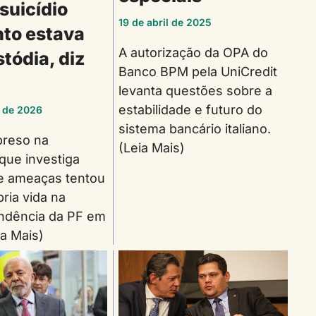
suicídio
19 de abril de 2025
to estava
A autorização da OPA do
tódia, diz
Banco BPM pela UniCredit
levanta questões sobre a
estabilidade e futuro do
 de 2026
sistema bancário italiano.
preso na
(Leia Mais)
que investiga
 e ameaças tentou
pria vida na
ndência da PF em
ia Mais)