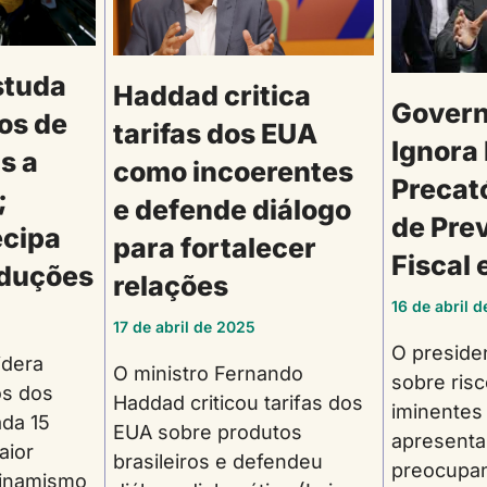
studa
Haddad critica
Govern
os de
tarifas dos EUA
Ignora
s a
como incoerentes
Precat
;
e defende diálogo
de Pre
ecipa
para fortalecer
Fiscal
eduções
relações
16 de abril 
17 de abril de 2025
O presiden
idera
O ministro Fernando
sobre risc
os dos
Haddad criticou tarifas dos
iminentes
ada 15
EUA sobre produtos
apresenta
aior
brasileiros e defendeu
preocupan
dinamismo