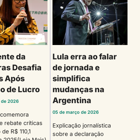
ente da
Lula erra ao falar
ras Desafia
de jornada e
os Após
simplifica
o de Lucro
mudanças na
Argentina
 de 2026
05 de março de 2026
a comemora
e rebate críticas
Explicação jornalística
 de R$ 110,1
sobre a declaração
m 2025(Leia Mais)