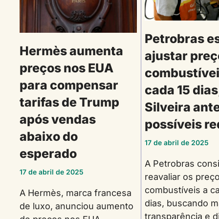
Petrobras e
Hermès aumenta
ajustar preç
preços nos EUA
combustívei
para compensar
cada 15 dias
tarifas de Trump
Silveira ant
após vendas
possíveis r
abaixo do
17 de abril de 2025
esperado
A Petrobras cons
17 de abril de 2025
reavaliar os preç
combustíveis a c
A Hermès, marca francesa
dias, buscando m
de luxo, anunciou aumento
transparência e 